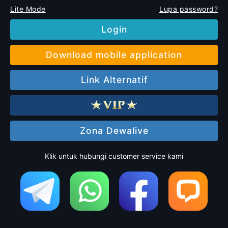
Lite Mode
Lupa password?
Login
Download mobile application
Link Alternatif
Zona Dewalive
Klik untuk hubungi customer service kami