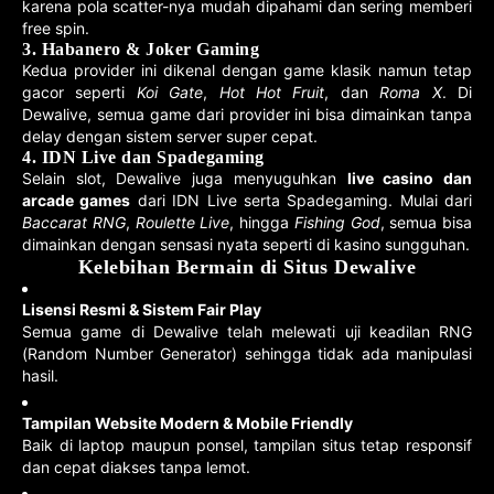
karena pola scatter-nya mudah dipahami dan sering memberi
free spin.
3. Habanero & Joker Gaming
Kedua provider ini dikenal dengan game klasik namun tetap
gacor seperti
Koi Gate
,
Hot Hot Fruit
, dan
Roma X
. Di
Dewalive, semua game dari provider ini bisa dimainkan tanpa
delay dengan sistem server super cepat.
4. IDN Live dan Spadegaming
Selain slot, Dewalive juga menyuguhkan
live casino dan
arcade games
dari IDN Live serta Spadegaming. Mulai dari
Baccarat RNG
,
Roulette Live
, hingga
Fishing God
, semua bisa
dimainkan dengan sensasi nyata seperti di kasino sungguhan.
Kelebihan Bermain di Situs Dewalive
Lisensi Resmi & Sistem Fair Play
Semua game di Dewalive telah melewati uji keadilan RNG
(Random Number Generator) sehingga tidak ada manipulasi
hasil.
Tampilan Website Modern & Mobile Friendly
Baik di laptop maupun ponsel, tampilan situs tetap responsif
dan cepat diakses tanpa lemot.