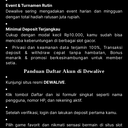
Event & Turnamen Rutin
Dewalive sering mengadakan event harian dan mingguan
dengan total hadiah ratusan juta rupiah.
Minimal Deposit Terjangkau
Cukup dengan modal kecil Rp10.000, kamu sudah bisa
mencoba keberuntungan di berbagai slot gacor.
Privasi dan keamanan data terjamin 100%, Transaksi
deposit & withdraw cepat tanpa hambatan, Bonus
menarik & promosi berkesinambungan untuk member
setia.
Panduan Daftar Akun di Dewalive
Kunjungi situs resmi
DEWALIVE
.
Klik tombol
Daftar
dan isi formulir singkat seperti nama
pengguna, nomor HP, dan rekening aktif.
Setelah verifikasi, login dan lakukan deposit pertama kamu.
Pilih game favorit dan nikmati sensasi bermain di situs slot