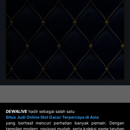
DEWALIVE
hadir sebagai salah satu
Situs Judi Online Slot Gacor Terpercaya di Asia
yang berhasil mencuri perhatian banyak pemain. Dengan
tampilan modern, navigasi mudah, serta koleksi game taruhan